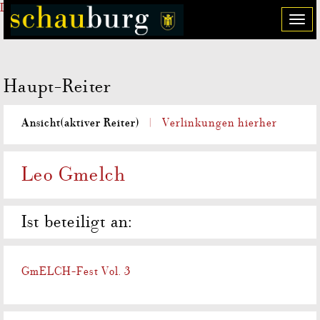
Direkt zum Inhalt
T
o
g
g
Haupt-Reiter
l
e
n
Ansicht
(aktiver Reiter)
Verlinkungen hierher
a
v
i
Leo Gmelch
g
a
t
Ist beteiligt an:
i
o
n
GmELCH-Fest Vol. 3