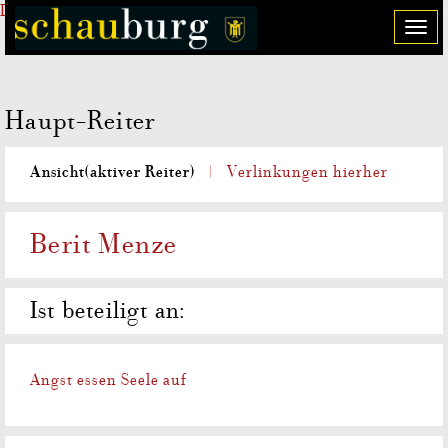
Direkt zum Inhalt
T
o
g
g
Haupt-Reiter
l
e
n
Ansicht
(aktiver Reiter)
Verlinkungen hierher
a
v
i
Berit Menze
g
a
t
Ist beteiligt an:
i
o
n
Angst essen Seele auf