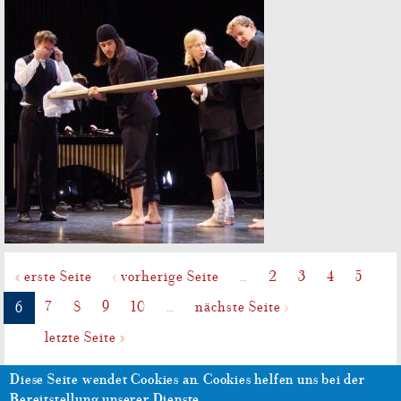
« erste Seite
‹ vorherige Seite
…
2
3
4
5
7
8
9
10
…
nächste Seite ›
6
letzte Seite »
Diese Seite wendet Cookies an.
Cookies helfen uns bei der
Impressum
Datenschutzerklärung
Bereitstellung unserer Dienste.