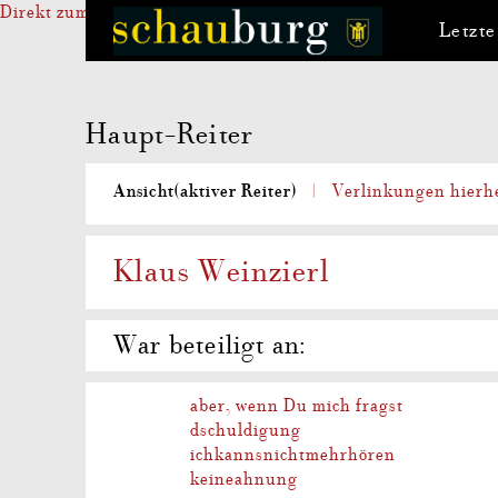
Direkt zum Inhalt
Letzte
Haupt-Reiter
Ansicht
(aktiver Reiter)
Verlinkungen hierh
Klaus Weinzierl
War beteiligt an:
aber, wenn Du mich fragst
dschuldigung
ichkannsnichtmehrhören
keineahnung