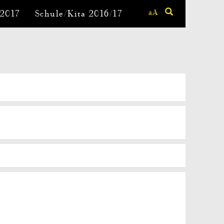
aA
-2017
Schule/Kita 2016/17