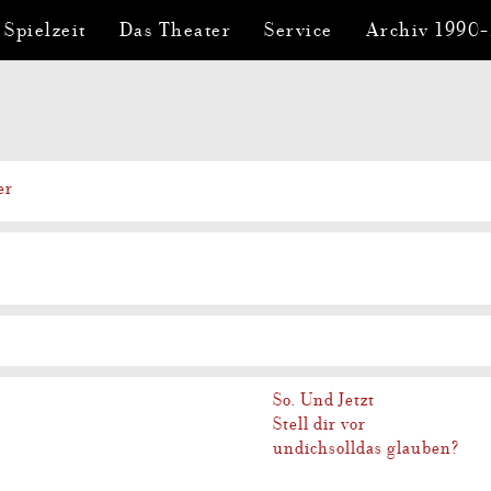
 Spielzeit
Das Theater
Service
Archiv 1990
er
So. Und Jetzt
Stell dir vor
undichsolldas glauben?