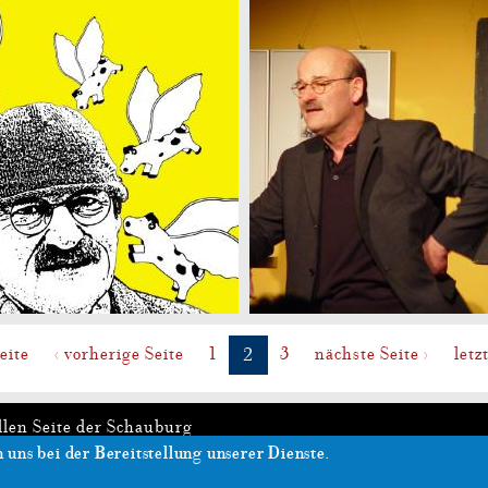
Seite
‹ vorherige Seite
1
3
nächste Seite ›
letz
2
llen Seite der Schauburg
 uns bei der Bereitstellung unserer Dienste.