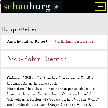
Direkt zum Inhalt
T
o
g
g
Haupt-Reiter
l
e
n
Ansicht
(aktiver Reiter)
Verlinkungen hierher
a
v
i
Nick-Robin Dietrich
g
a
t
i
Geboren 1985 in Genf verbrachte er seine Kindheit
o
bis zum Abitur in Schwabach.
n
Nach dem Abschluss seines Schauspielstudiums in
Linz spielte er in Deutschland, Österreich und der
Schweiz u. a. Rollen wie Sebastian in „Was Ihr Wollt“
am Landestheater Linz (Regie: Gerhard Willert),