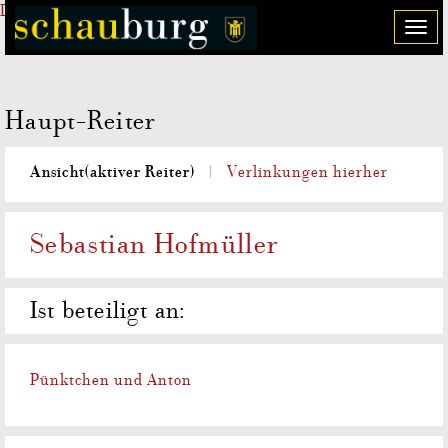
Direkt zum Inhalt
T
o
g
g
Haupt-Reiter
l
e
n
Ansicht
(aktiver Reiter)
Verlinkungen hierher
a
v
i
Sebastian Hofmüller
g
a
t
Ist beteiligt an:
i
o
n
Pünktchen und Anton