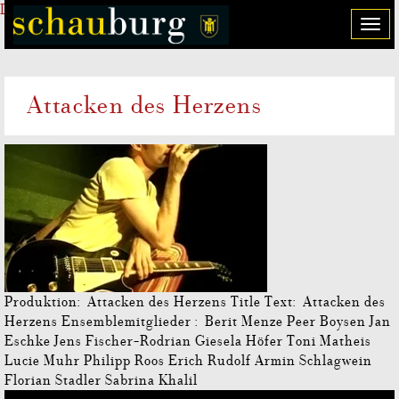
Direkt zum Inhalt
T
o
g
g
Attacken des Herzens
l
e
n
a
v
i
g
a
t
i
o
Produktion: Attacken des Herzens Title Text: Attacken des
n
Herzens Ensemblemitglieder : Berit Menze Peer Boysen Jan
Eschke Jens Fischer-Rodrian Giesela Höfer Toni Matheis
Lucie Muhr Philipp Roos Erich Rudolf Armin Schlagwein
Florian Stadler Sabrina Khalil