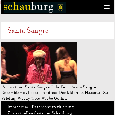
Direkt zum Inhalt
T
o
g
g
Santa Sangre
l
e
n
a
v
i
g
a
t
i
o
Produktion: Santa Sangre Title Text: Santa Sangre
n
Ensemblemitglieder : Andreas Denk Monika Haasova Eva
Vrieling Woedy Woet Wiebe Gotink
Impressum
Datenschutzerklärung
Zur aktuellen Seite der Schauburg