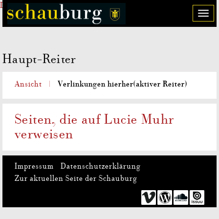
Direkt zum Inhalt
T
o
g
g
Haupt-Reiter
l
e
n
Verlinkungen hierher
(aktiver Reiter)
Ansicht
a
v
i
Seiten, die auf Lucie Muhr
g
verweisen
a
t
i
o
Impressum
Datenschutzerklärung
n
Zur aktuellen Seite der Schauburg