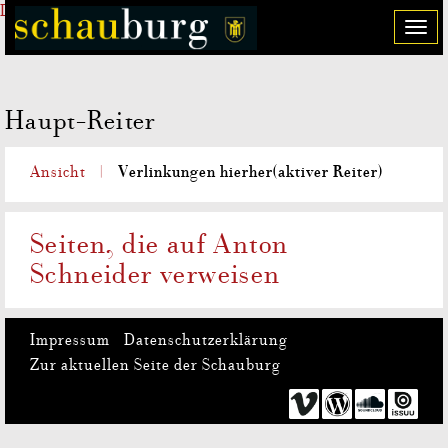
Direkt zum Inhalt
T
o
g
g
Haupt-Reiter
l
e
n
Verlinkungen hierher
(aktiver Reiter)
Ansicht
a
v
i
Seiten, die auf Anton
g
Schneider verweisen
a
t
i
o
Impressum
Datenschutzerklärung
n
Zur aktuellen Seite der Schauburg