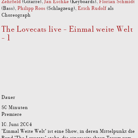
Zehrfeld
(Gitarre),
Jan Eschke
(Keyboards),
Florian Schmidt
(Bass),
Philipp Roos
(Schlagzeug),
Erich Rudolf
als
Choreograph
The Lovecats live - Einmal weite Welt
- 1
Dauer
80 Minuten
Premiere
10. Juni 2004
"Einmal Weite Welt" ist eine Show, in deren Mittelpunkt die
Band "The Lovecats" steht, die einerseits ihren Traum vom