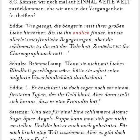
S.C. Können wir noch mal auf EINMAL WEITE WELT
zurückkommen, ehe wir uns in der Vergangenheit
festbeißen?
"Wie gesagt, die Sängerin reist ihrer großen
Eddie:
Liebe hinterher. Bis sie ihn
endlich
findet, hat sie
allerlei unerfreuliche Begegnungen, aber die
schlimmste ist die mit der Wahrheit. Zunächst ist ihr
Choreograph noch nett ..."
"Wenn sie nicht mit Liebes-
Schulze-Brömmelkamp:
Blindheit geschlagen wäre, hätte sie sofort seine
aalglatte Unverbindlichkeit durchschaut."
"... Er beschützt sie doch sogar noch vor einem
Eddie:
finsteren Typen, der ihr Geld klaut. Aber dann stellt
sich heraus, dass er eine Freundin hat."
"Und was für eine! Eine schlimmere Atomic-
Satemin:
Suga-Spice-Angels-Puppe kann man sich gar nicht
vorstellen. Und die hat er auch noch geheiratet. Für
mich bricht eine Welt zusammen. Aber es gibt doch
ein Happy End."