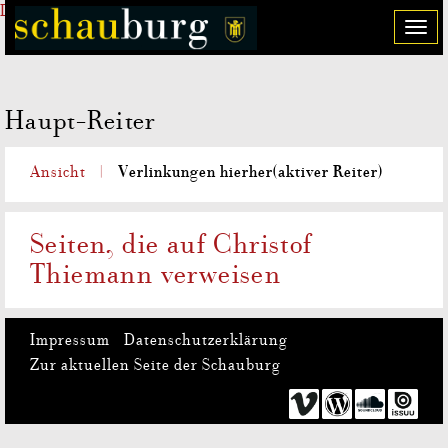
Direkt zum Inhalt
T
o
g
g
Haupt-Reiter
l
e
n
Verlinkungen hierher
(aktiver Reiter)
Ansicht
a
v
i
Seiten, die auf Christof
g
Thiemann verweisen
a
t
i
o
Impressum
Datenschutzerklärung
n
Zur aktuellen Seite der Schauburg