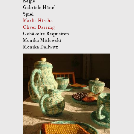
Regie
Gabriele Hänel
Spiel
Marlis Hirche
Oliver Dassing
Gehäkelte Requisiten
Monika Mitlewski
Monika Dallwitz