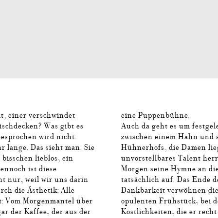
lt, einer verschwindet
eine Puppenbühne.
Tischdecken? Was gibt es
Auch da geht es um festgel
esprochen wird nicht.
zwischen einem Hahn und s
 lange. Das sieht man. Sie
Hühnerhofs, die Damen lie
 bisschen lieblos, ein
unvorstellbares Talent herr
Dennoch ist diese
Morgen seine Hymne an die
t nur, weil wir uns darin
tatsächlich auf. Das Ende d
ch die Ästhetik: Alle
Dankbarkeit verwöhnen di
lt: Vom Morgenmantel über
opulenten Frühstück, bei d
ar der Kaffee, der aus der
Köstlichkeiten, die er rech