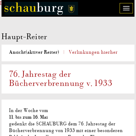
Direkt zum Inhalt
T
o
g
g
Haupt-Reiter
l
e
n
Ansicht
(aktiver Reiter)
Verlinkungen hierher
a
v
i
76. Jahrestag der
g
Bücherverbrennung v. 1933
a
t
i
o
n
In der Woche vom
11. bis zum 16. Mai
gedenkt die SCHAUBURG dem 76. Jahrestag der
Bücherverbrennung von 1933 mit einer besonderen