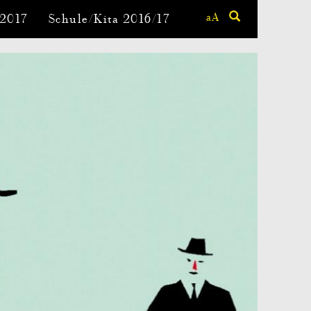
aA
-2017
Schule/Kita 2016/17