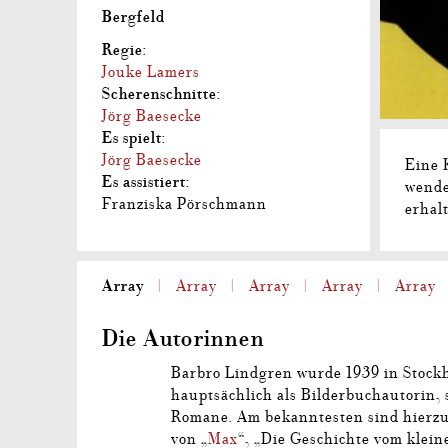
Bergfeld
Regie:
Jouke Lamers
Scherenschnitte:
Jörg Baesecke
Es spielt:
Jörg Baesecke
Eine 
Es assistiert:
wende
Franziska Pörschmann
erhal
Array
Array
Array
Array
Array
Die Autorinnen
Barbro Lindgren wurde 1939 in Stock
hauptsächlich als Bilderbuchautorin, 
Romane. Am bekanntesten sind hierzu
von „
Max
“, „Die Geschichte vom klei