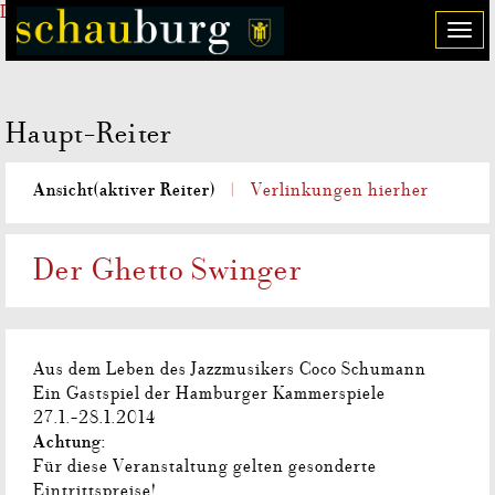
Direkt zum Inhalt
T
o
g
g
Haupt-Reiter
l
e
n
Ansicht
(aktiver Reiter)
Verlinkungen hierher
a
v
i
Der Ghetto Swinger
g
a
t
i
Aus dem Leben des Jazzmusikers Coco Schumann
o
Ein Gastspiel der Hamburger Kammerspiele
n
27.1.-28.1.2014
Achtung:
Für diese Veranstaltung gelten gesonderte
Eintrittspreise!