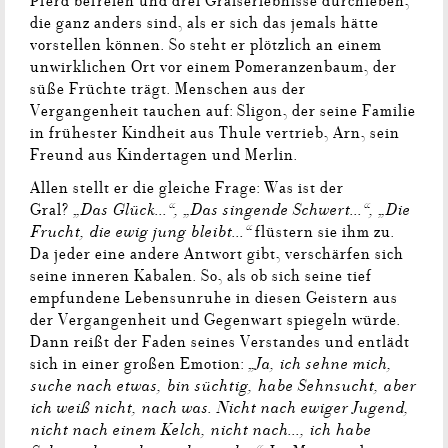
Pferd befreien und drei Gralserlebnisse durchleben,
die ganz anders sind, als er sich das jemals hätte
vorstellen können. So steht er plötzlich an einem
unwirklichen Ort vor einem Pomeranzenbaum, der
süße Früchte trägt. Menschen aus der
Vergangenheit tauchen auf: Sligon, der seine Familie
in frühester Kindheit aus Thule vertrieb, Arn, sein
Freund aus Kindertagen und Merlin.
Allen stellt er die gleiche Frage: Was ist der
„Das Glück...“, „Das singende Schwert...“, „Die
Gral?
Frucht, die ewig jung bleibt...“
flüstern sie ihm zu.
Da jeder eine andere Antwort gibt, verschärfen sich
seine inneren Kabalen. So, als ob sich seine tief
empfundene Lebensunruhe in diesen Geistern aus
der Vergangenheit und Gegenwart spiegeln würde.
Dann reißt der Faden seines Verstandes und entlädt
„Ja, ich sehne mich,
sich in einer großen Emotion:
suche nach etwas, bin süchtig, habe Sehnsucht, aber
ich weiß nicht, nach was. Nicht nach ewiger Jugend,
nicht nach einem Kelch, nicht nach..., ich habe