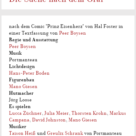
nach dem Comic "Prinz Eisenherz" von Hal Foster in
einer Textfassung von
Peer Boysen
Regie und Ausstattung
Peer Boysen
Musik
Portmanteau
Lichtdesign
Hans-Peter Boden
Figurenbau
Mano Giesen
Hutmacher
Jörg Loose
Es spielen
Lucca Züchner
,
Julia Meier
,
Thorsten Krohn
,
Markus
Campana
,
David Johnston
,
Mano Giesen
Musiker
Taison Heiß
und
Greulix Schrank
von Portmanteau