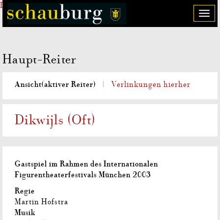
Direkt zum Inhalt
T
o
g
g
Haupt-Reiter
l
e
n
Ansicht
(aktiver Reiter)
Verlinkungen hierher
a
v
i
Dikwijls (Oft)
g
a
t
i
Gastspiel im Rahmen des Internationalen
o
Figurentheaterfestivals München 2003
n
Regie
Martin Hofstra
Musik