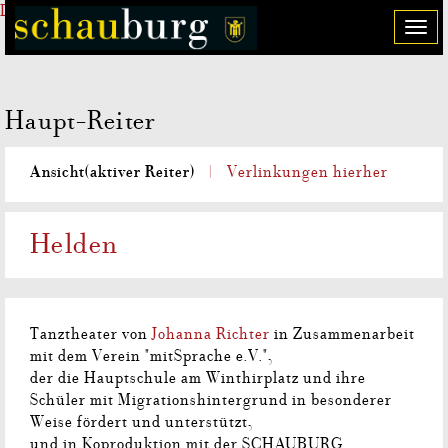
Direkt zum Inhalt
T
o
g
g
Haupt-Reiter
l
e
n
Ansicht
(aktiver Reiter)
Verlinkungen hierher
a
v
i
Helden
g
a
t
i
Tanztheater von
Johanna Richter
in Zusammenarbeit
o
mit dem Verein "mitSprache e.V.",
n
der die Hauptschule am Winthirplatz und ihre
Schüler mit Migrationshintergrund in besonderer
Weise fördert und unterstützt,
und in Koproduktion mit der SCHAUBURG.