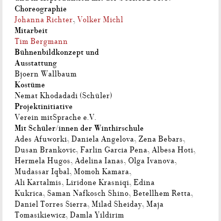
Choreographie
Johanna Richter
,
Volker Michl
Mitarbeit
Tim Bergmann
Bühnenbildkonzept und
Ausstattung
Bjoern Wallbaum
Kostüme
Nemat Khodadadi (Schüler)
Projektinitiative
Verein mitSprache e.V.
Mit Schüler/innen der Winthirschule
Ades Afuworki, Daniela Angelova, Zena Bebars,
Dusan Brankovic, Farlin Garcia Pena, Albesa Hoti,
Hermela Hugos, Adelina Ianas, Olga Ivanova,
Mudassar Iqbal, Momoh Kamara,
Ali Kartalmis, Liridone Krasniqi, Edina
Kukrica, Saman Nafkosch Shino, Betellhem Retta,
Daniel Torres Sierra, Milad Sheiday, Maja
Tomasikiewicz, Damla Yildirim