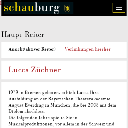
Direkt zum Inhalt
T
o
g
g
Haupt-Reiter
l
e
n
Ansicht
(aktiver Reiter)
Verlinkungen hierher
a
v
i
Lucca Züchner
g
a
t
i
1979 in Bremen geboren, erhielt Lucca Ihre
o
Ausbildung an der Bayerischen Theaterakademie
n
August Everding in München, die Sie 2005 mit dem
Diplom abschloss.
Die folgenden Jahre spielte Sie in
Musicalproduktionen, vor allem in der Schweiz und